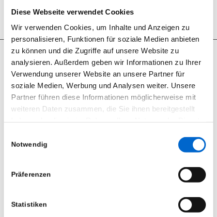
Diese Webseite verwendet Cookies
Wir verwenden Cookies, um Inhalte und Anzeigen zu
personalisieren, Funktionen für soziale Medien anbieten
zu können und die Zugriffe auf unsere Website zu
analysieren. Außerdem geben wir Informationen zu Ihrer
Verwendung unserer Website an unsere Partner für
soziale Medien, Werbung und Analysen weiter. Unsere
Seit 2012 sind wir begeisterter RCF User.
Partner führen diese Informationen möglicherweise mit
RCF Produkte können Sie bei uns nicht nur mieten, wir bieten
weiteren Daten zusammen, die Sie ihnen bereitgestellt
ebenfalls den Support und den Vertrieb.
haben oder die sie im Rahmen Ihrer Nutzung der Dienste
gesammelt haben.
Einwilligungsauswahl
Notwendig
Datenschutzerklärung
|
Impressum
ÖFFNUNGSZEITEN
Präferenzen
Montag bis Freitag
8:00 – 16:30 Uhr
Statistiken
Samstag und Sonntag
nach Vereinbarung