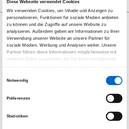
Diese Webseite verwendet Cookies
Wir verwenden Cookies, um Inhalte und Anzeigen zu
personalisieren, Funktionen für soziale Medien anbieten
zu können und die Zugriffe auf unsere Website zu
analysieren. Außerdem geben wir Informationen zu Ihrer
Verwendung unserer Website an unsere Partner für
Seit 2012 sind wir begeisterter RCF User.
soziale Medien, Werbung und Analysen weiter. Unsere
RCF Produkte können Sie bei uns nicht nur mieten, wir bieten
Partner führen diese Informationen möglicherweise mit
ebenfalls den Support und den Vertrieb.
weiteren Daten zusammen, die Sie ihnen bereitgestellt
haben oder die sie im Rahmen Ihrer Nutzung der Dienste
gesammelt haben.
Einwilligungsauswahl
Notwendig
Datenschutzerklärung
|
Impressum
ÖFFNUNGSZEITEN
Montag bis Freitag
Präferenzen
8:00 – 16:30 Uhr
Samstag und Sonntag
Statistiken
nach Vereinbarung