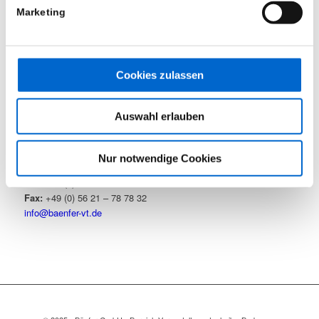
Marketing
Mietpark (geschützter Bereich)
Cookies zulassen
KONTAKT
Bänfer GmbH – Bereich Veranstaltungstechnik
Auswahl erlauben
Industriegebiet
Zum Wolfhagen 9
Nur notwendige Cookies
34537 Bad Wildungen
Tel.:
+49 (0) 56 21 – 78 78 78
Fax:
+49 (0) 56 21 – 78 78 32
info@baenfer-vt.de