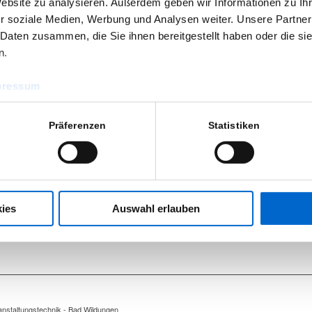
Website zu analysieren. Außerdem geben wir Informationen zu I
r soziale Medien, Werbung und Analysen weiter. Unsere Partner
 Daten zusammen, die Sie ihnen bereitgestellt haben oder die s
n.
pressum
ÖFFNUNGSZEITEN
KON
Montag bis Freitag
Bänfe
r.
8:00 – 16:30 Uhr
Veran
Präferenzen
Statistiken
Indust
 nur
Samstag und Sonntag
Zum W
t und
nach Vereinbarung
34537
Tel.:
+
Fax:
+
Mietpark (geschützter Bereich)
ies
Auswahl erlauben
info@
nstaltungstechnik - Bad Wildungen