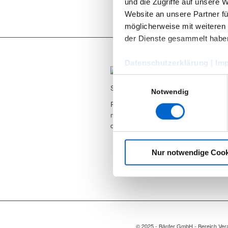
und die Zugriffe auf unsere 
Website an unsere Partner fü
möglicherweise mit weiteren
der Dienste gesammelt habe
Datenschutzerklärung
|
Im
Einwilligungsauswahl
Seit 2012 sind wir begeisterter RCF Use
Notwendig
RCF Produkte können Sie bei uns nicht
mieten, wir bieten ebenfalls den Suppor
den Vertrieb.
Nur notwendige Cook
© 2025 - Bänfer GmbH - Bereich Vera