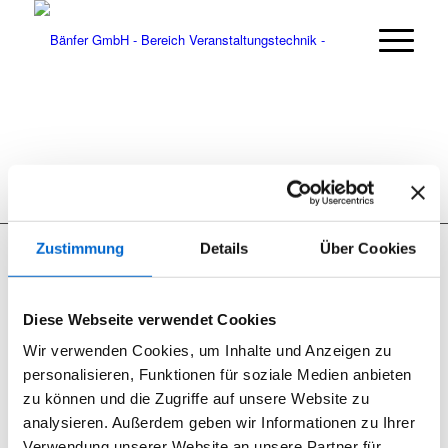
Zustimmung
Details
Über Cookies
Diese Webseite verwendet Cookies
Seit 2012 sind wir begeisterter RCF User.
Wir verwenden Cookies, um Inhalte und Anzeigen zu
RCF Produkte können Sie bei uns nicht nur mieten, wir bieten
personalisieren, Funktionen für soziale Medien anbieten
ebenfalls den Support und den Vertrieb.
zu können und die Zugriffe auf unsere Website zu
analysieren. Außerdem geben wir Informationen zu Ihrer
Verwendung unserer Website an unsere Partner für