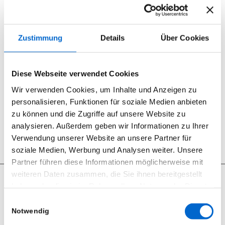
2 Aux Sends
6 Inserts 3-Band EQ (kanal 1-4 mit Mittenparametrik)
Low Cut Filter 26 dB
Zustimmung
Details
Über Cookies
Hochwertige Mikrofonvorverstärker
48V Phantomspeisung
Internes Netzteil
Diese Webseite verwendet Cookies
TONTTECHNIK
Wir verwenden Cookies, um Inhalte und Anzeigen zu
personalisieren, Funktionen für soziale Medien anbieten
Zurück zur Übersicht
zu können und die Zugriffe auf unsere Website zu
analysieren. Außerdem geben wir Informationen zu Ihrer
Verwendung unserer Website an unsere Partner für
soziale Medien, Werbung und Analysen weiter. Unsere
Partner führen diese Informationen möglicherweise mit
weiteren Daten zusammen, die Sie ihnen bereitgestellt
haben oder die sie im Rahmen Ihrer Nutzung der Dienste
gesammelt haben.
Einwilligungsauswahl
Notwendig
Seit 2012 sind wir begeisterter RCF User.
Datenschutzerklärung
|
Impressum