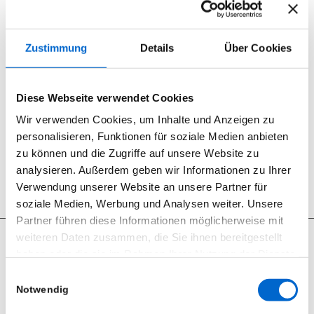
Long Life LEDs – bis zu 50.000 Stunden
kompatibel mit UC-IR-Fernbedienung von ADJ (separat
erhältlich) durch Infrarot-Sensor
Zustimmung
Details
Über Cookies
IEC AC IN/OUT auf der Rückseite für ein
Zusammenschließen der Geräte in Serie (bis zu 12 Geräte bei
120 V und 21 Geräte bei 230 V)
Diese Webseite verwendet Cookies
Wir verwenden Cookies, um Inhalte und Anzeigen zu
Lichttechnik
personalisieren, Funktionen für soziale Medien anbieten
zu können und die Zugriffe auf unsere Website zu
Zurück zur Übersicht
analysieren. Außerdem geben wir Informationen zu Ihrer
Verwendung unserer Website an unsere Partner für
soziale Medien, Werbung und Analysen weiter. Unsere
Partner führen diese Informationen möglicherweise mit
weiteren Daten zusammen, die Sie ihnen bereitgestellt
haben oder die sie im Rahmen Ihrer Nutzung der Dienste
gesammelt haben.
Einwilligungsauswahl
Seit 2012 sind wir begeisterter RCF User.
Notwendig
Datenschutzerklärung
|
Impressum
RCF Produkte können Sie bei uns nicht nur mieten, wir bieten