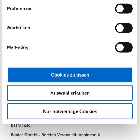
ebenfalls den Support und den Vertrieb.
Präferenzen
Statistiken
ÖFFNUNGSZEITEN
Marketing
Montag bis Freitag
8:00 – 16:30 Uhr
Samstag und Sonntag
nach Vereinbarung
Cookies zulassen
Mietpark (geschützter Bereich)
Auswahl erlauben
Nur notwendige Cookies
KONTAKT
Bänfer GmbH – Bereich Veranstaltungstechnik