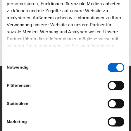
personalisieren, Funktionen für soziale Medien anbieten
Video/TV-Bereich stehen wählbare PWM-
zu können und die Zugriffe auf unsere Website zu
Frequenzen (bis 30 KHz) zur Verfügung. Der MBL20
analysieren. Außerdem geben wir Informationen zu Ihrer
verfügt über In/Out Anschlüsse für DMX und Strom
Verwendung unserer Website an unsere Partner für
(Neutrik powerCON TRUE1), was den Auf- und
soziale Medien, Werbung und Analysen weiter. Unsere
Abbau sehr erleichtert.
Partner führen diese Informationen möglicherweise mit
weiteren Daten zusammen, die Sie ihnen bereitgestellt
haben oder die sie im Rahmen Ihrer Nutzung der Dienste
gesammelt haben.
Einwilligungsauswahl
Notwendig
Datenschutzerklärung
|
Impressum
Präferenzen
Seit 2012 sind wir begeisterter RCF User.
Statistiken
RCF Produkte können Sie bei uns nicht nur mieten,
wir bieten ebenfalls den Support und den Vertrieb.
Marketing