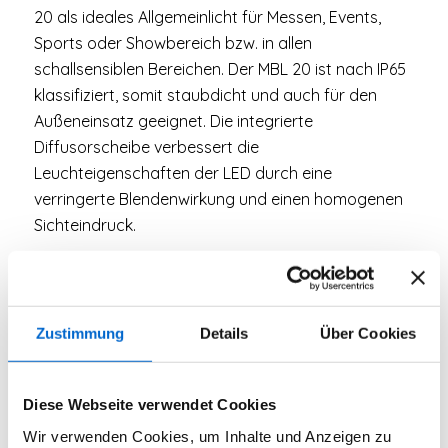
20 als ideales Allgemeinlicht für Messen, Events,
Sports oder Showbereich bzw. in allen
schallsensiblen Bereichen. Der MBL 20 ist nach IP65
klassifiziert, somit staubdicht und auch für den
Außeneinsatz geeignet. Die integrierte
Diffusorscheibe verbessert die
Leuchteigenschaften der LED durch eine
verringerte Blendenwirkung und einen homogenen
Sichteindruck.
Besonders hervorzuheben sind die direkten
Wählschalter für Farbtemperatur und Helligkeit,
über die sich stromlos die wichtigsten
Zustimmung
Details
Über Cookies
Farbtemperaturen und feste Helligkeitsstufen
einstellen lassen – optimal für einfache Plug&Play
Anwendungen. Für die Einbindung in Installationen
Diese Webseite verwendet Cookies
unterstützt der MBL 20 DMX 512 und lässt sich
Wir verwenden Cookies, um Inhalte und Anzeigen zu
darüber individuell ansteuern. Für den Einsatz im