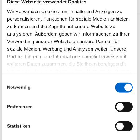
Diese Webseite verwendet Cookies
Wir verwenden Cookies, um Inhalte und Anzeigen zu
personalisieren, Funktionen für soziale Medien anbieten
zu können und die Zugriffe auf unsere Website zu
analysieren. Außerdem geben wir Informationen zu Ihrer
Verwendung unserer Website an unsere Partner für
Seit 2012 sind wir begeisterter RCF User.
soziale Medien, Werbung und Analysen weiter. Unsere
RCF Produkte können Sie bei uns nicht nur mieten, wir bieten
Partner führen diese Informationen möglicherweise mit
ebenfalls den Support und den Vertrieb.
weiteren Daten zusammen, die Sie ihnen bereitgestellt
haben oder die sie im Rahmen Ihrer Nutzung der Dienste
gesammelt haben.
Einwilligungsauswahl
Notwendig
Datenschutzerklärung
|
Impressum
ÖFFNUNGSZEITEN
Montag bis Freitag
Präferenzen
8:00 – 16:30 Uhr
Samstag und Sonntag
Statistiken
nach Vereinbarung