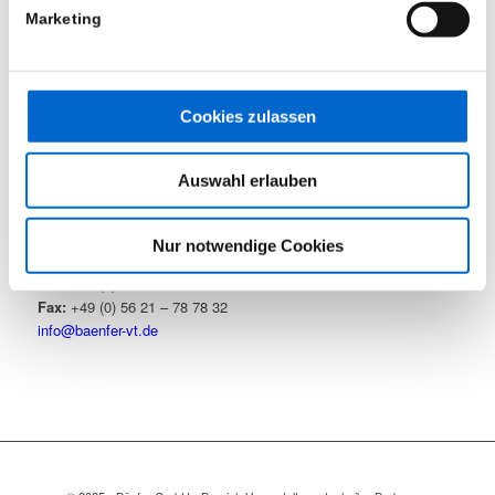
Marketing
Mietpark (geschützter Bereich)
Cookies zulassen
KONTAKT
Bänfer GmbH – Bereich Veranstaltungstechnik
Auswahl erlauben
Industriegebiet
Zum Wolfhagen 9
Nur notwendige Cookies
34537 Bad Wildungen
Tel.:
+49 (0) 56 21 – 78 78 78
Fax:
+49 (0) 56 21 – 78 78 32
info@baenfer-vt.de