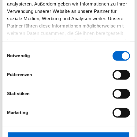
ebenfalls den Support und den Vertrieb.
analysieren. Außerdem geben wir Informationen zu Ihrer
Verwendung unserer Website an unsere Partner für
soziale Medien, Werbung und Analysen weiter. Unsere
Partner führen diese Informationen möglicherweise mit
weiteren Daten zusammen, die Sie ihnen bereitgestellt
ÖFFNUNGSZEITEN
haben oder die sie im Rahmen Ihrer Nutzung der Dienste
Montag bis Freitag
gesammelt haben.
8:00 – 16:30 Uhr
Einwilligungsauswahl
Notwendig
Samstag und Sonntag
Datenschutzerklärung
|
Impressum
nach Vereinbarung
Präferenzen
Mietpark (geschützter Bereich)
Statistiken
Marketing
KONTAKT
Bänfer GmbH – Bereich Veranstaltungstechnik
Industriegebiet