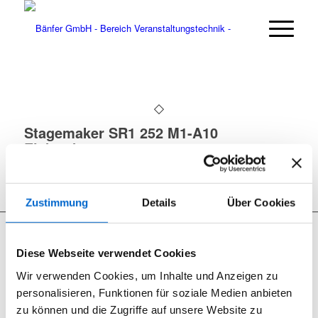
Stagemaker SR1 252 M1-A10
Elektrokettenzug
Zustimmung
Details
Über Cookies
Diese Webseite verwendet Cookies
Wir verwenden Cookies, um Inhalte und Anzeigen zu
Seit 2012 sind wir begeisterter RCF User.
personalisieren, Funktionen für soziale Medien anbieten
RCF Produkte können Sie bei uns nicht nur mieten, wir bieten
zu können und die Zugriffe auf unsere Website zu