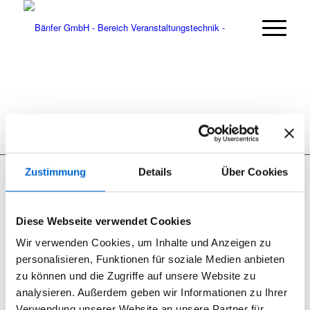
Zustimmung
Details
Über Cookies
Diese Webseite verwendet Cookies
Seit 2012 sind wir begeisterter RCF User.
Wir verwenden Cookies, um Inhalte und Anzeigen zu
RCF Produkte können Sie bei uns nicht nur mieten, wir bieten
personalisieren, Funktionen für soziale Medien anbieten
ebenfalls den Support und den Vertrieb.
zu können und die Zugriffe auf unsere Website zu
analysieren. Außerdem geben wir Informationen zu Ihrer
Verwendung unserer Website an unsere Partner für