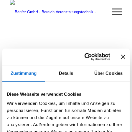
Zustimmung
Details
Über Cookies
Diese Webseite verwendet Cookies
Seit 2012 sind wir begeisterter RCF User.
Wir verwenden Cookies, um Inhalte und Anzeigen zu
RCF Produkte können Sie bei uns nicht nur mieten, wir bieten
personalisieren, Funktionen für soziale Medien anbieten
ebenfalls den Support und den Vertrieb.
zu können und die Zugriffe auf unsere Website zu
analysieren. Außerdem geben wir Informationen zu Ihrer
Verwendung unserer Website an unsere Partner für