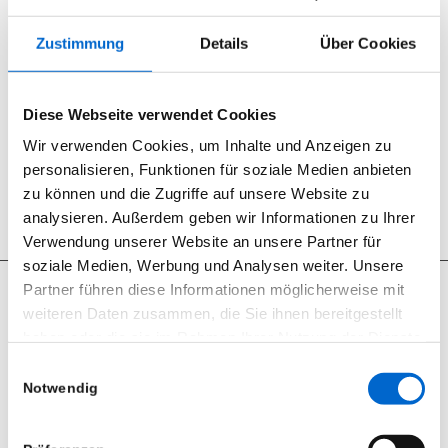
0
Zustimmung
Details
Über Cookies
KOMMENTARE
Hinterlasse einen Kommentar
Diese Webseite verwendet Cookies
An der Diskussion beteiligen?
Wir verwenden Cookies, um Inhalte und Anzeigen zu
Hinterlasse uns deinen Kommentar!
personalisieren, Funktionen für soziale Medien anbieten
Du musst
angemeldet
sein, um einen Kommentar abzugeben.
zu können und die Zugriffe auf unsere Website zu
analysieren. Außerdem geben wir Informationen zu Ihrer
Verwendung unserer Website an unsere Partner für
soziale Medien, Werbung und Analysen weiter. Unsere
Partner führen diese Informationen möglicherweise mit
weiteren Daten zusammen, die Sie ihnen bereitgestellt
haben oder die sie im Rahmen Ihrer Nutzung der Dienste
Seit 2012 sind wir begeisterter RCF User.
gesammelt haben.
Einwilligungsauswahl
Notwendig
RCF Produkte können Sie bei uns nicht nur mieten, wir bieten
Datenschutzerklärung
|
Impressum
ebenfalls den Support und den Vertrieb.