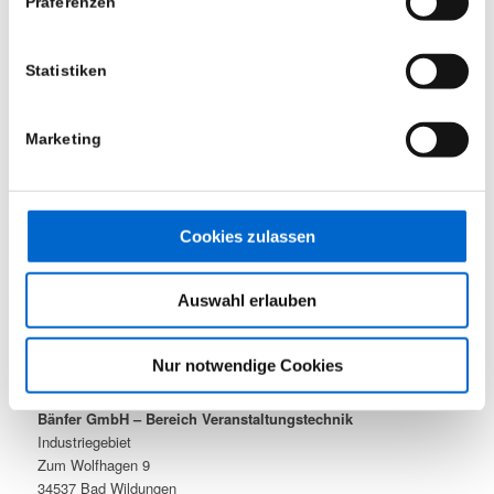
Präferenzen
Statistiken
ÖFFNUNGSZEITEN
Montag bis Freitag
8:00 – 16:30 Uhr
Marketing
Samstag und Sonntag
nach Vereinbarung
Cookies zulassen
Mietpark (geschützter Bereich)
Auswahl erlauben
Nur notwendige Cookies
KONTAKT
Bänfer GmbH – Bereich Veranstaltungstechnik
Industriegebiet
Zum Wolfhagen 9
34537 Bad Wildungen