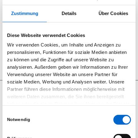
0
Zustimmung
Details
Über Cookies
KOMMENTARE
Hinterlasse einen Kommentar
Diese Webseite verwendet Cookies
An der Diskussion beteiligen?
Wir verwenden Cookies, um Inhalte und Anzeigen zu
Hinterlasse uns deinen Kommentar!
personalisieren, Funktionen für soziale Medien anbieten
Du musst
angemeldet
sein, um einen Kommentar abzugeben.
zu können und die Zugriffe auf unsere Website zu
analysieren. Außerdem geben wir Informationen zu Ihrer
Verwendung unserer Website an unsere Partner für
soziale Medien, Werbung und Analysen weiter. Unsere
Partner führen diese Informationen möglicherweise mit
weiteren Daten zusammen, die Sie ihnen bereitgestellt
haben oder die sie im Rahmen Ihrer Nutzung der Dienste
Seit 2012 sind wir begeisterter RCF User.
gesammelt haben.
Einwilligungsauswahl
Notwendig
RCF Produkte können Sie bei uns nicht nur mieten, wir bieten
Datenschutzerklärung
|
Impressum
ebenfalls den Support und den Vertrieb.