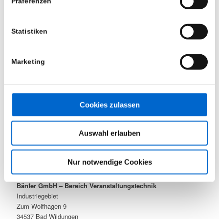
Präferenzen
Statistiken
ÖFFNUNGSZEITEN
Montag bis Freitag
8:00 – 16:30 Uhr
Marketing
Samstag und Sonntag
nach Vereinbarung
Cookies zulassen
Mietpark (geschützter Bereich)
Auswahl erlauben
Nur notwendige Cookies
KONTAKT
Bänfer GmbH – Bereich Veranstaltungstechnik
Industriegebiet
Zum Wolfhagen 9
34537 Bad Wildungen