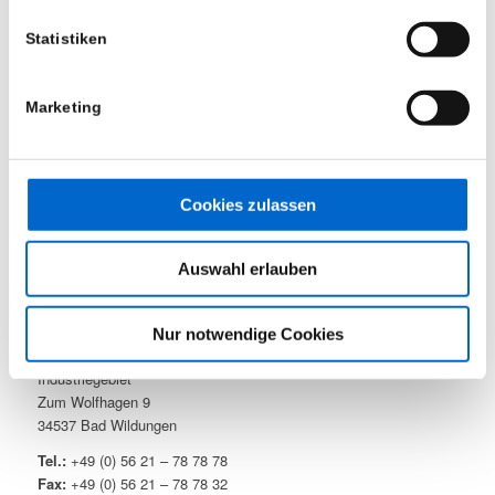
ÖFFNUNGSZEITEN
Statistiken
Montag bis Freitag
8:00 – 16:30 Uhr
Samstag und Sonntag
Marketing
nach Vereinbarung
Mietpark (geschützter Bereich)
Cookies zulassen
Auswahl erlauben
KONTAKT
Nur notwendige Cookies
Bänfer GmbH – Bereich Veranstaltungstechnik
Industriegebiet
Zum Wolfhagen 9
34537 Bad Wildungen
Tel.:
+49 (0) 56 21 – 78 78 78
Fax:
+49 (0) 56 21 – 78 78 32