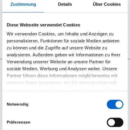
0
Kommentare
Zustimmung
Details
Über Cookies
Hinterlasse einen Kommentar
An der Diskussion beteiligen?
Hinterlasse uns deinen Kommentar!
Diese Webseite verwendet Cookies
Schreibe einen Kommentar
Wir verwenden Cookies, um Inhalte und Anzeigen zu
Du musst
angemeldet
sein, um einen Kommentar abzugeben.
personalisieren, Funktionen für soziale Medien anbieten
zu können und die Zugriffe auf unsere Website zu
analysieren. Außerdem geben wir Informationen zu Ihrer
Verwendung unserer Website an unsere Partner für
soziale Medien, Werbung und Analysen weiter. Unsere
Partner führen diese Informationen möglicherweise mit
weiteren Daten zusammen, die Sie ihnen bereitgestellt
Seit 2012 sind wir begeisterter RCF User.
haben oder die sie im Rahmen Ihrer Nutzung der Dienste
gesammelt haben.
RCF Produkte können Sie bei uns nicht nur mieten, wir bieten
Einwilligungsauswahl
ebenfalls den Support und den Vertrieb.
Notwendig
Datenschutzerklärung
|
Impressum
Präferenzen