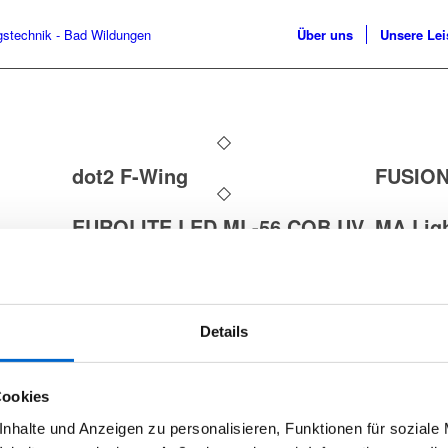
Über uns
Unsere Le
dot2 F-Wing
FUSION
EUROLITE LED ML-56 COB UV
MA Ligh
80W
g
EUROLITE Set DMX LED Color
LUMEN
Chief im Case
DMX-Fu
Details
 –
Cookies
nhalte und Anzeigen zu personalisieren, Funktionen für soziale