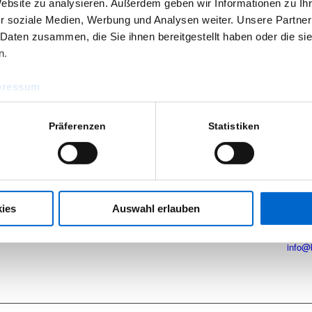
Website zu analysieren. Außerdem geben wir Informationen zu I
r soziale Medien, Werbung und Analysen weiter. Unsere Partner
 Daten zusammen, die Sie ihnen bereitgestellt haben oder die s
n.
pressum
ÖFFNUNGSZEITEN
KON
Präferenzen
Statistiken
Montag bis Freitag
Bänfe
r.
8:00 – 16:30 Uhr
Veran
Indust
 nur
Samstag und Sonntag
Zum W
t und
nach Vereinbarung
34537
ies
Auswahl erlauben
Tel.:
+
Fax:
+
Mietpark (geschützter Bereich)
info@