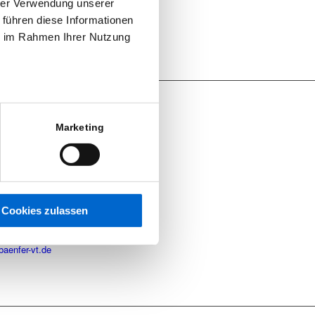
hrer Verwendung unserer
 führen diese Informationen
ie im Rahmen Ihrer Nutzung
TAKT
Marketing
r GmbH – Bereich
staltungstechnik
riegebiet
olfhagen 9
 Bad Wildungen
Cookies zulassen
49 (0) 56 21 – 78 78 78
49 (0) 56 21 – 78 78 32
baenfer-vt.de