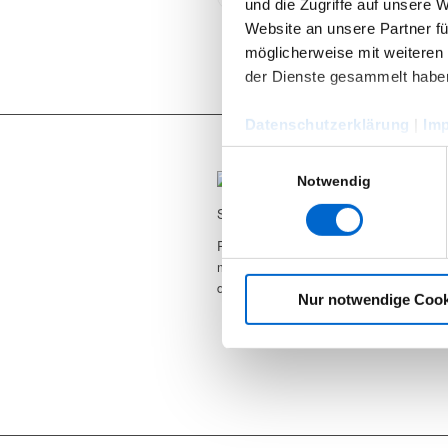
und die Zugriffe auf unsere 
Website an unsere Partner fü
möglicherweise mit weiteren
der Dienste gesammelt habe
Datenschutzerklärung
|
Im
Einwilligungsauswahl
Notwendig
Seit 2012 sind wir begeisterter RCF Use
RCF Produkte können Sie bei uns nicht
mieten, wir bieten ebenfalls den Suppor
den Vertrieb.
Nur notwendige Cook