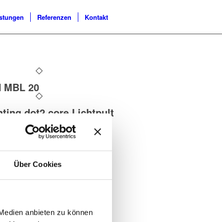
istungen
Referenzen
Kontakt
 MBL 20
ting dot2 core Lichtpult
RADIO CRMX Nova
nksets
Über Cookies
 Medien anbieten zu können
Seite 1 von 4