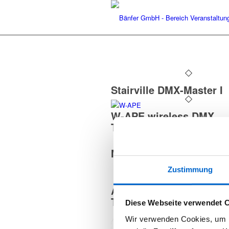
Stairville DMX-Master I
W-APE wireless DMX
Transceiver
MA Lighting dot2 B-Win
Zustimmung
Ape Labs ApeLight maxi
TourSet
Diese Webseite verwendet 
Wir verwenden Cookies, um I
2
3
4
1